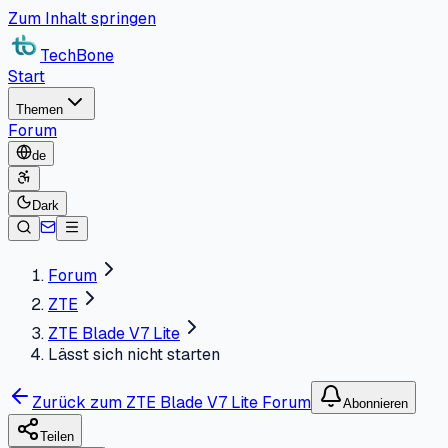
Zum Inhalt springen
TechBone
Start
Themen
Forum
de
Dark
Forum
ZTE
ZTE Blade V7 Lite
Lässt sich nicht starten
Zurück zum ZTE Blade V7 Lite Forum
Abonnieren
Teilen