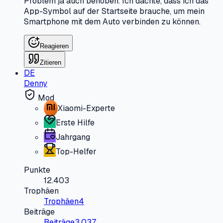
Problem ja auch behoben. Ich dachte, dass ich das
App-Symbol auf der Startseite brauche, um mein
Smartphone mit dem Auto verbinden zu können.
Reagieren
Zitieren
DE
Denny
Mod
Xiaomi-Experte
Erste Hilfe
Jahrgang
Top-Helfer
Punkte
12.403
Trophäen
Trophäen
4
Beiträge
Beiträge
3.037