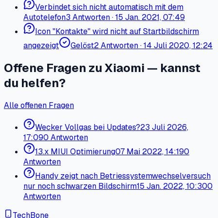
Verbindet sich nicht automatisch mit dem
Autotelefon
3
Antworten
·
15 Jan. 2021, 07:49
Icon "Kontakte" wird nicht auf Startbildschirm
angezeigt
Gelöst
2
Antworten
·
14 Juli 2020, 12:24
Offene Fragen zu Xiaomi — kannst
du helfen?
Alle offenen Fragen
Wecker Vollgas bei Updates?
23 Juli 2026,
17:09
0 Antworten
13.x MIUI Optimierung
07 Mai 2022, 14:19
0
Antworten
Handy zeigt nach Betriessystemwechselversuch
nur noch schwarzen Bildschirm
15 Jan. 2022, 10:30
0
Antworten
TechBone