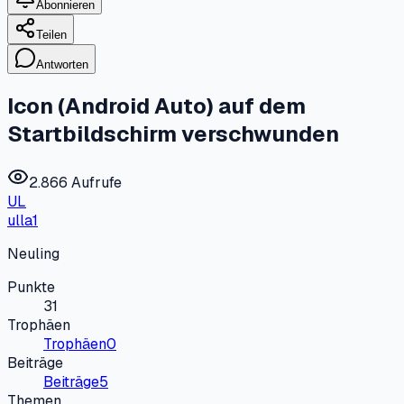
Abonnieren
Teilen
Antworten
Icon (Android Auto) auf dem
Startbildschirm verschwunden
2.866 Aufrufe
UL
ulla1
Neuling
Punkte
31
Trophäen
Trophäen
0
Beiträge
Beiträge
5
Themen