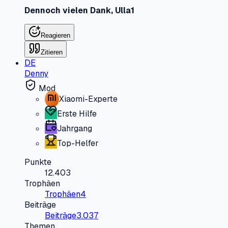
Dennoch vielen Dank, Ulla1
Reagieren
Zitieren
DE
Denny
Mod
Xiaomi-Experte
Erste Hilfe
Jahrgang
Top-Helfer
Punkte
12.403
Trophäen
Trophäen
4
Beiträge
Beiträge
3.037
Themen