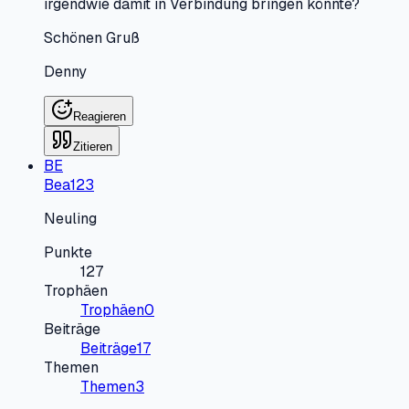
irgendwie damit in Verbindung bringen könnte?
Schönen Gruß
Denny
Reagieren
Zitieren
BE
Bea123
Neuling
Punkte
127
Trophäen
Trophäen
0
Beiträge
Beiträge
17
Themen
Themen
3