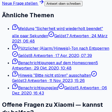
Neue Frage stellen
Antwort oben schreiben
Ähnliche Themen
Meldung "Sicherheit wird wiederholt beendet"
alle paar Sekunden
Gelöst
7
Antworten
·
24 März
2021, 06:48
Plötzlicher (Alarm/Hinweis)-Ton nach Entsperren
Gelöst
8
Antworten
·
17 Apr. 2020, 07:39
Benachrichtigungen auf dem Homescreen
5
Antworten
·
29 Okt. 2020, 10:48
Hinweis "Bitte nicht stören" ausschalten
Gelöst
3
Antworten
·
11 Nov. 2023, 15:26
Benachrichtigungsled
Gelöst
5
Antworten
·
06
Dez. 2020, 16:43
Offene Fragen zu Xiaomi — kannst