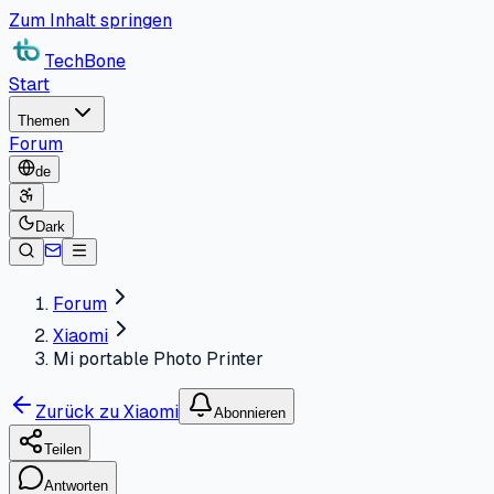
Zum Inhalt springen
TechBone
Start
Themen
Forum
de
Dark
Forum
Xiaomi
Mi portable Photo Printer
Zurück zu Xiaomi
Abonnieren
Teilen
Antworten