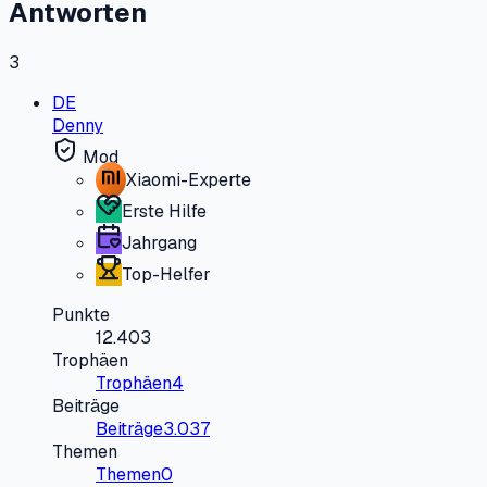
Antworten
3
DE
Denny
Mod
Xiaomi-Experte
Erste Hilfe
Jahrgang
Top-Helfer
Punkte
12.403
Trophäen
Trophäen
4
Beiträge
Beiträge
3.037
Themen
Themen
0