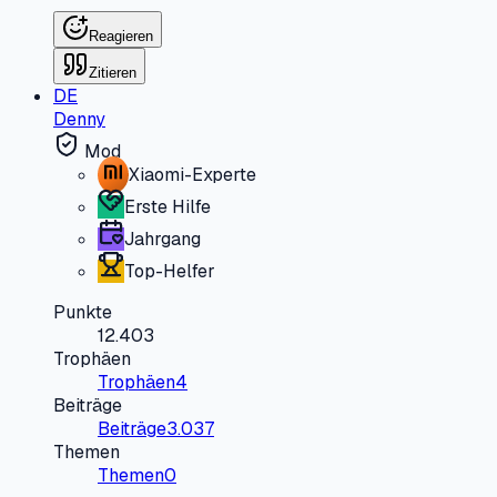
Reagieren
Zitieren
DE
Denny
Mod
Xiaomi-Experte
Erste Hilfe
Jahrgang
Top-Helfer
Punkte
12.403
Trophäen
Trophäen
4
Beiträge
Beiträge
3.037
Themen
Themen
0