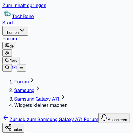
Zum Inhalt springen
TechBone
Start
Themen
Forum
de
Dark
Forum
Samsung
Samsung Galaxy A71
Widgets kleiner machen
Zurück zum Samsung Galaxy A71 Forum
Abonnieren
Teilen