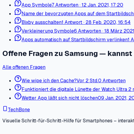
App Symbole
7
Antworten
·
12 Jan. 2021, 17:20
Name der bevorzugten Apps auf dem Startbildsch
Bixby ausschalten
1
Antwort
·
28 Feb. 2020, 16:54
Verkleinerung Symbole
6
Antworten
·
18 März 2021,
Apps automatisch auf Startbildschirm verlinken
1
A
Offene Fragen zu Samsung — kannst 
Alle offenen Fragen
Wie wipe ich den Cache?
Vor 2 Std.
0 Antworten
Funktioniert die digitale Lünette der Watch Ultra 2
Wetter App läßt sich nicht löschen
09 Jan. 2021, 2
TechBone
Visuelle Schritt-für-Schritt-Hilfe für Smartphones – interakt