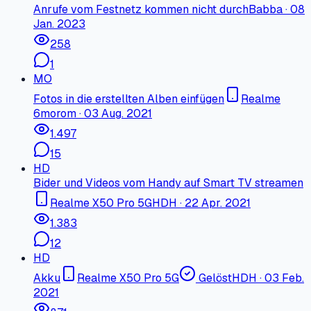
Anrufe vom Festnetz kommen nicht durch
Babba
·
08
Jan. 2023
258
1
MO
Fotos in die erstellten Alben einfügen
Realme
6
morom
·
03 Aug. 2021
1.497
15
HD
Bider und Videos vom Handy auf Smart TV streamen
Realme X50 Pro 5G
HDH
·
22 Apr. 2021
1.383
12
HD
Akku
Realme X50 Pro 5G
Gelöst
HDH
·
03 Feb.
2021