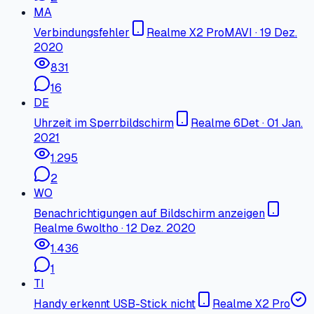
MA
Verbindungsfehler
Realme X2 Pro
MAVI
·
19 Dez.
2020
831
16
DE
Uhrzeit im Sperrbildschirm
Realme 6
Det
·
01 Jan.
2021
1.295
2
WO
Benachrichtigungen auf Bildschirm anzeigen
Realme 6
woltho
·
12 Dez. 2020
1.436
1
TI
Handy erkennt USB-Stick nicht
Realme X2 Pro