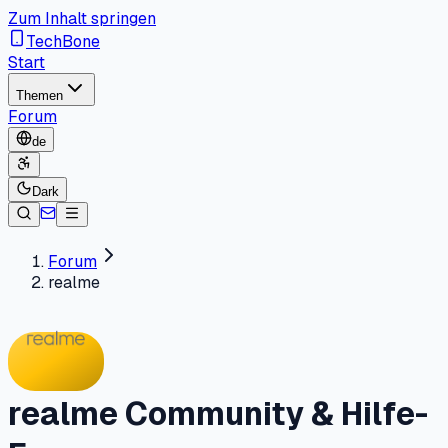
Zum Inhalt springen
TechBone
Start
Themen
Forum
de
Dark
Forum
realme
realme Community & Hilfe-