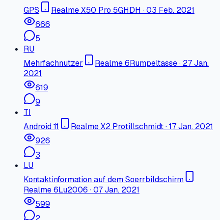
GPS
Realme X50 Pro 5G
HDH
·
03 Feb. 2021
666
5
RU
Mehrfachnutzer
Realme 6
Rumpeltasse
·
27 Jan.
2021
619
9
TI
Android 11
Realme X2 Pro
tillschmidt
·
17 Jan. 2021
926
3
LU
Kontaktinformation auf dem Soerrbildschirm
Realme 6
Lu2006
·
07 Jan. 2021
599
2