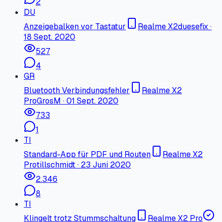
2
DU
Anzeigebalken vor Tastatur
Realme X2
duesefix
·
18 Sept. 2020
527
4
GR
Bluetooth Verbindungsfehler
Realme X2
Pro
GrosM
·
01 Sept. 2020
733
1
TI
Standard-App für PDF und Routen
Realme X2
Pro
tillschmidt
·
23 Juni 2020
2.346
8
TI
Klingelt trotz Stummschaltung
Realme X2 Pro