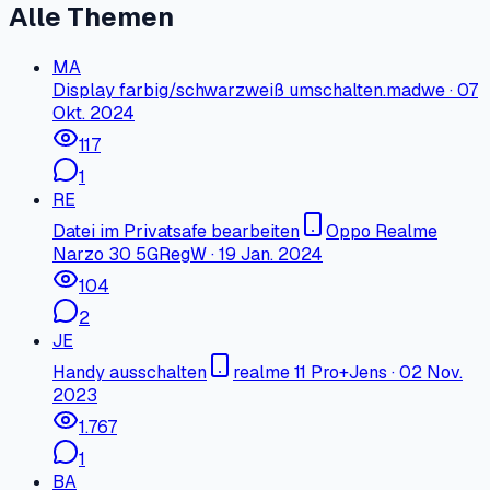
Alle Themen
MA
Display farbig/schwarzweiß umschalten.
madwe
·
07
Okt. 2024
117
1
RE
Datei im Privatsafe bearbeiten
Oppo Realme
Narzo 30 5G
RegW
·
19 Jan. 2024
104
2
JE
Handy ausschalten
realme 11 Pro+
Jens
·
02 Nov.
2023
1.767
1
BA