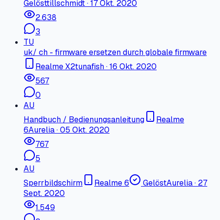
Gelöst
tillschmidt
·
17 Okt. 2020
2.638
3
TU
uk/ ch - firmware ersetzen durch globale firmware
Realme X2
tunafish
·
16 Okt. 2020
567
0
AU
Handbuch / Bedienungsanleitung
Realme
6
Aurelia
·
05 Okt. 2020
767
5
AU
Sperrbildschirm
Realme 6
Gelöst
Aurelia
·
27
Sept. 2020
1.549