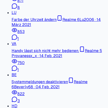
871
8
LU
Farbe der Uhrzeit ändern
Realme 6
Lu2006
·
14
März 2021
853
1
VA
Handy lässt sich nicht mehr bedienen.
Realme 5
Pro
vanessx_x
·
14 Feb. 2021
750
1
BE
Systemmeldungen deaktivieren
Realme
6
Beverly68
·
04 Feb. 2021
822
3
HD