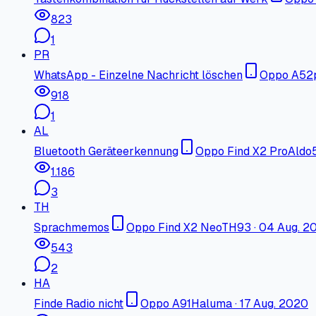
823
1
PR
WhatsApp - Einzelne Nachricht löschen
Oppo A52
918
1
AL
Bluetooth Geräteerkennung
Oppo Find X2 Pro
Aldo
1.186
3
TH
Sprachmemos
Oppo Find X2 Neo
TH93
·
04 Aug. 2
543
2
HA
Finde Radio nicht
Oppo A91
Haluma
·
17 Aug. 2020