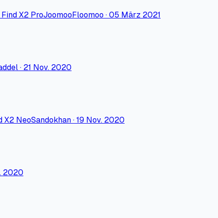
Find X2 Pro
JoomooFloomoo
·
05 März 2021
addel
·
21 Nov. 2020
d X2 Neo
Sandokhan
·
19 Nov. 2020
. 2020