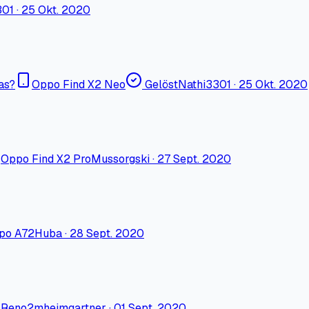
301
·
25 Okt. 2020
as?
Oppo Find X2 Neo
Gelöst
Nathi3301
·
25 Okt. 2020
Oppo Find X2 Pro
Mussorgski
·
27 Sept. 2020
po A72
Huba
·
28 Sept. 2020
 Reno2
mheimgartner
·
01 Sept. 2020