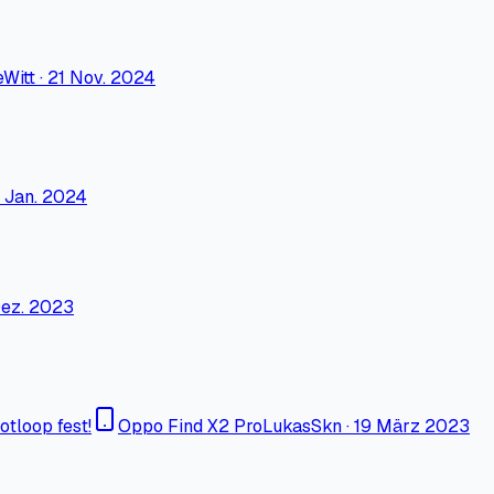
eWitt
·
21 Nov. 2024
 Jan. 2024
Dez. 2023
tloop fest!
Oppo Find X2 Pro
LukasSkn
·
19 März 2023