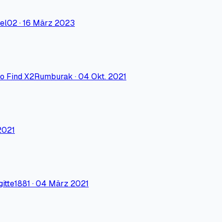
el02
·
16 März 2023
o Find X2
Rumburak
·
04 Okt. 2021
2021
gitte1881
·
04 März 2021