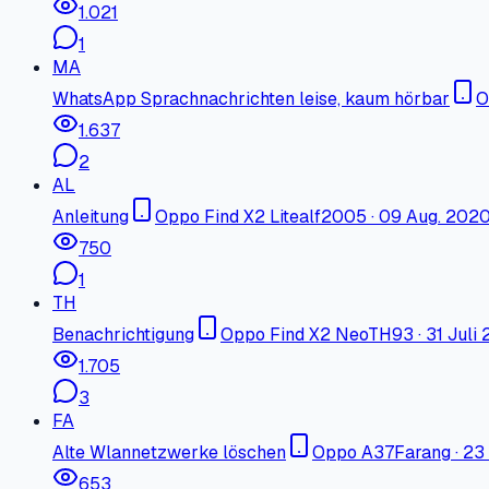
1.021
1
MA
WhatsApp Sprachnachrichten leise, kaum hörbar
O
1.637
2
AL
Anleitung
Oppo Find X2 Lite
alf2005
·
09 Aug. 202
750
1
TH
Benachrichtigung
Oppo Find X2 Neo
TH93
·
31 Juli
1.705
3
FA
Alte Wlannetzwerke löschen
Oppo A37
Farang
·
23
653