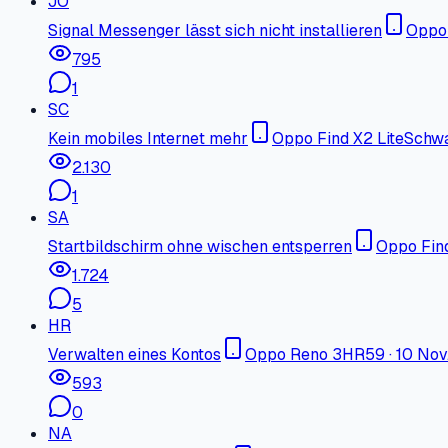
JO
Signal Messenger lässt sich nicht installieren
Oppo 
795
1
SC
Kein mobiles Internet mehr
Oppo Find X2 Lite
Schw
2.130
1
SA
Startbildschirm ohne wischen entsperren
Oppo Fin
1.724
5
HR
Verwalten eines Kontos
Oppo Reno 3
HR59
·
10 Nov
593
0
NA