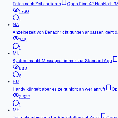
Fotos nach Zeit sortieren
Oppo Find X2 Neo
Nathi3
1.760
1
NA
Anzeigezeit von Benachrichtigungen anpassen, geht d
748
1
MU
System macht Messages limmer zur Standard App
883
8
HU
Handy klingelt aber es zeigt nicht an wer anruft
Op
2.327
1
MH
Tastenkombination für Rückstellen auf Werk
Oppo