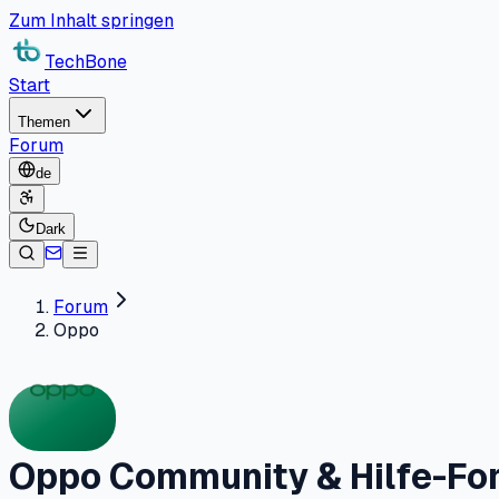
Zum Inhalt springen
TechBone
Start
Themen
Forum
de
Dark
Forum
Oppo
Oppo Community & Hilfe-Fo