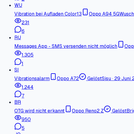
WU
Vibration bei Aufladen Color13
Oppo A94 5G
Wusch
231
6
RU
Messages App - SMS versenden nicht möglich
Opp
1.305
1
SI
Vibrationsalarm
Oppo A72
Gelöst
Sisu
·
29 Juni 
1.244
7
BR
OTG wird nicht erkannt
Oppo Reno2 Z
Gelöst
Bri
950
5