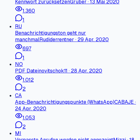
Kennwort zurücksetzen
Gruber
·
13 Mai 2020
1.360
1
RU
Benachrichtigungston geht nur
manchmal
Rudiderrentner
·
29 Apr. 2020
697
1
NO
PDF Datei
novitschok11
·
28 Apr. 2020
1.012
2
CA
App-Benachrichtigungspunkte (WhatsApp)
CABAJE
·
24 Apr. 2020
1.053
2
MI
Verpasste Anrufen werden nicht angezeigt
Mizzi
·
18