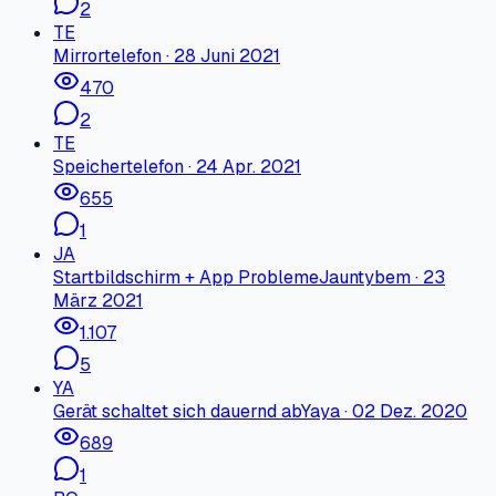
2
TE
Mirror
telefon
·
28 Juni 2021
470
2
TE
Speicher
telefon
·
24 Apr. 2021
655
1
JA
Startbildschirm + App Probleme
Jauntybem
·
23
März 2021
1.107
5
YA
Gerät schaltet sich dauernd ab
Yaya
·
02 Dez. 2020
689
1