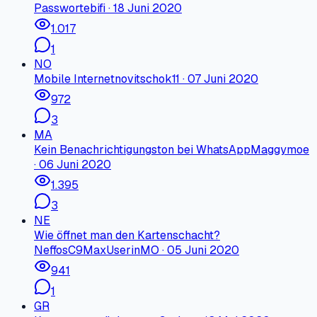
Passwort
ebifi
·
18 Juni 2020
1.017
1
NO
Mobile Internet
novitschok11
·
07 Juni 2020
972
3
MA
Kein Benachrichtigungston bei WhatsApp
Maggymoe
·
06 Juni 2020
1.395
3
NE
Wie öffnet man den Kartenschacht?
NeffosC9MaxUserinMO
·
05 Juni 2020
941
1
GR