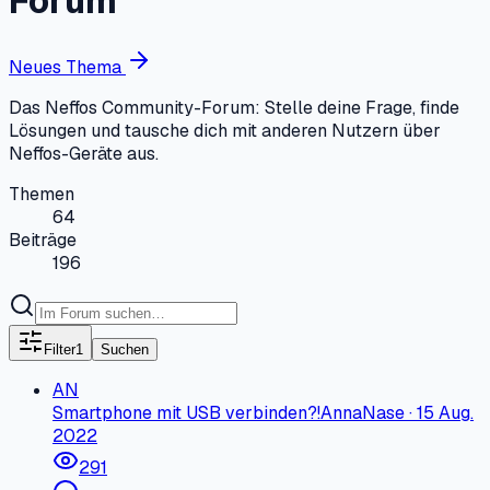
Forum
Neues Thema
Das Neffos Community-Forum: Stelle deine Frage, finde
Lösungen und tausche dich mit anderen Nutzern über
Neffos-Geräte aus.
Themen
64
Beiträge
196
Filter
1
Suchen
AN
Smartphone mit USB verbinden?!
AnnaNase
·
15 Aug.
2022
291