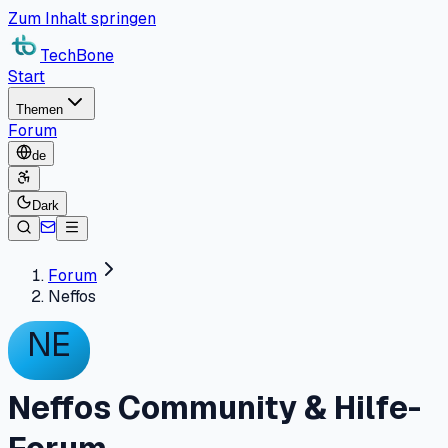
Zum Inhalt springen
TechBone
Start
Themen
Forum
de
Dark
Forum
Neffos
NE
Neffos Community & Hilfe-