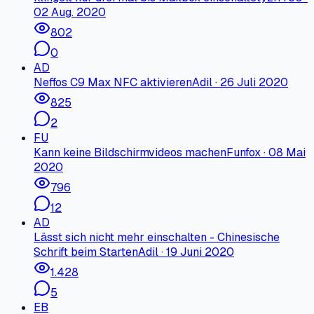
02 Aug. 2020
802
0
AD
Neffos C9 Max NFC aktivieren
Adil
·
26 Juli 2020
825
2
FU
Kann keine Bildschirmvideos machen
Funfox
·
08 Mai
2020
796
12
AD
Lässt sich nicht mehr einschalten - Chinesische
Schrift beim Starten
Adil
·
19 Juni 2020
1.428
5
EB