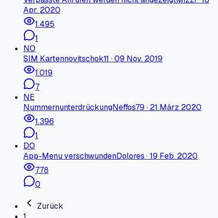
Apr. 2020
1.495
1
NO
SIM Karten
novitschok11
·
09 Nov. 2019
1.019
7
NE
Nummernunterdrückung
Neffos79
·
21 März 2020
1.396
1
DO
App-Menu verschwunden
Dolores
·
19 Feb. 2020
778
0
Zurück
1