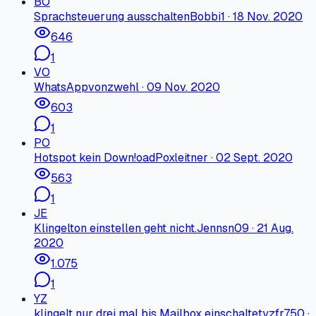
BO
Sprachsteuerung ausschalten
Bobbi1
·
18 Nov. 2020
646
1
VO
WhatsApp
vonzwehl
·
09 Nov. 2020
603
1
PO
Hotspot kein Down!oad
Poxleitner
·
02 Sept. 2020
563
1
JE
Klingelton einstellen geht nicht.
Jennsn09
·
21 Aug.
2020
1.075
1
YZ
klingelt nur drei mal bis Mailbox einschaltet
yzfr750
·