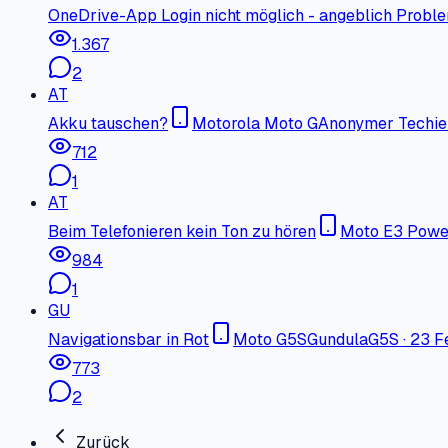
OneDrive-App Login nicht möglich - angeblich Probl
1.367
2
AT
Akku tauschen?
Motorola Moto G
Anonymer Techie
712
1
AT
Beim Telefonieren kein Ton zu hören
Moto E3 Powe
984
1
GU
Navigationsbar in Rot
Moto G5S
GundulaG5S
·
23 F
773
2
Zurück