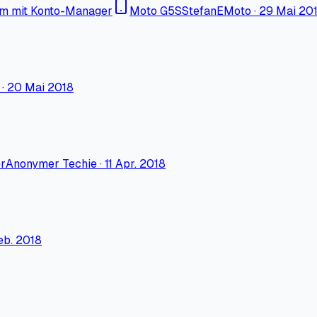
em mit Konto-Manager
Moto G5S
StefanEMoto
·
29 Mai 20
·
20 Mai 2018
r
Anonymer Techie
·
11 Apr. 2018
eb. 2018