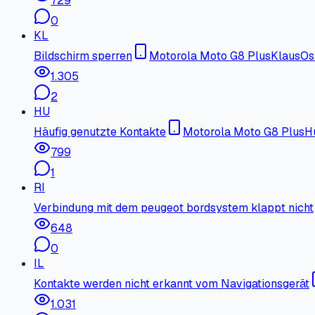
729
0
KL
Bildschirm sperren
Motorola Moto G8 Plus
KlausOs
1.305
2
HU
Häufig genutzte Kontakte
Motorola Moto G8 Plus
H
799
1
RI
Verbindung mit dem peugeot bordsystem klappt nicht
648
0
IL
Kontakte werden nicht erkannt vom Navigationsgerät
1.031