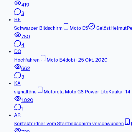
419
3
HE
Schwarzer Bildschirm
Moto E5
Gelöst
HelmutPe
780
4
DO
Hochfahren
Moto E4
dobi
·
25 Okt. 2020
662
3
KA
signaltöne
Motorola Moto G8 Power Lite
Kauka
·
14
1.020
1
AR
Kontaktordner vom Startbildschirm verschwunden