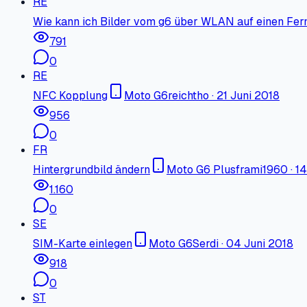
RE
Wie kann ich Bilder vom g6 über WLAN auf einen Fer
791
0
RE
NFC Kopplung
Moto G6
reichtho
·
21 Juni 2018
956
0
FR
Hintergrundbild ändern
Moto G6 Plus
frami1960
·
14
1.160
0
SE
SIM-Karte einlegen
Moto G6
Serdi
·
04 Juni 2018
918
0
ST