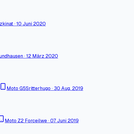
zkinat
·
10 Juni 2020
undhausen
·
12 März 2020
Moto G5S
ritterhugo
·
30 Aug. 2019
Moto Z2 Force
ilwe
·
07 Juni 2019