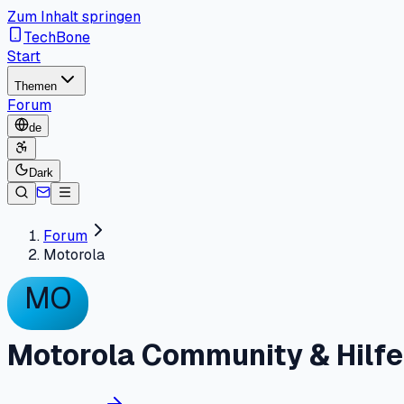
Zum Inhalt springen
TechBone
Start
Themen
Forum
de
Dark
Forum
Motorola
MO
Motorola Community & Hilf