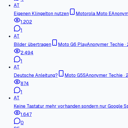
AT
Eigenen Klingelton nutzen
Motorola Moto E
Anonym
1.202
1
AT
Bilder übertragen
Moto G6 Play
Anonymer Techie
·
2.494
1
AT
Deutsche Anleitung?
Moto G5S
Anonymer Techie
·
2
874
1
AT
Keine Tastatur mehr vorhanden sondern nur Google 
1.647
0