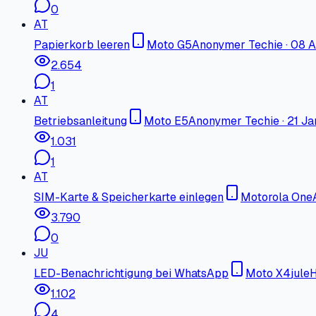
0
AT
Papierkorb leeren
Moto G5
Anonymer Techie
·
08 A
2.654
1
AT
Betriebsanleitung
Moto E5
Anonymer Techie
·
21 Ja
1.031
1
AT
SIM-Karte & Speicherkarte einlegen
Motorola One
3.790
0
JU
LED-Benachrichtigung bei WhatsApp
Moto X4
jule
1.102
4