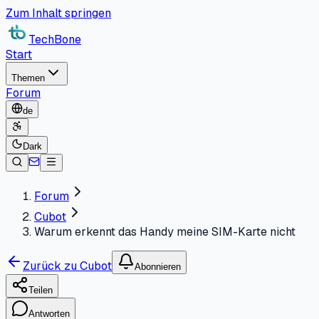
Zum Inhalt springen
TechBone
Start
Themen
Forum
de
Dark
Forum
Cubot
Warum erkennt das Handy meine SIM-Karte nicht
Zurück zu Cubot
Abonnieren
Teilen
Antworten