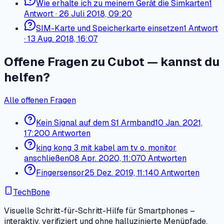
Wie erhalte ich zu meinem Gerät die Simkarten
1
Antwort
·
26 Juli 2018, 09:20
SIM-Karte und Speicherkarte einsetzen
1
Antwort
·
13 Aug. 2018, 16:07
Offene Fragen zu Cubot — kannst du
helfen?
Alle offenen Fragen
Kein Signal auf dem S1 Armband
10 Jan. 2021,
17:20
0 Antworten
king kong 3 mit kabel am tv o. monitor
anschließen
08 Apr. 2020, 11:07
0 Antworten
Fingersensor
25 Dez. 2019, 11:14
0 Antworten
TechBone
Visuelle Schritt-für-Schritt-Hilfe für Smartphones –
interaktiv, verifiziert und ohne halluzinierte Menüpfade.